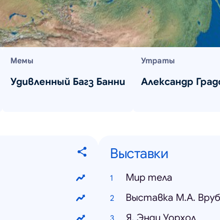
Мемы
Утраты
Удивленный Багз Банни
Александр Град
Выставки
Мир тела
Выставка М.А. Вруб
Я, Энди Уорхол