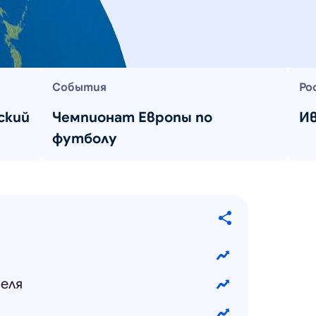
События
Ро
ский
Чемпионат Европы по
И
футболу
еля