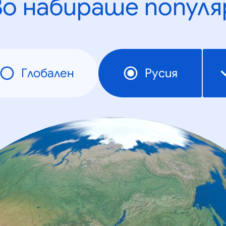
во набираше популя
Глобален
Русия