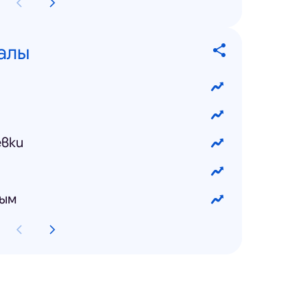
алы
евки
вым