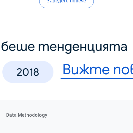
Заредете повече
о беше тенденцията
Вижте по
2018
Data Methodology