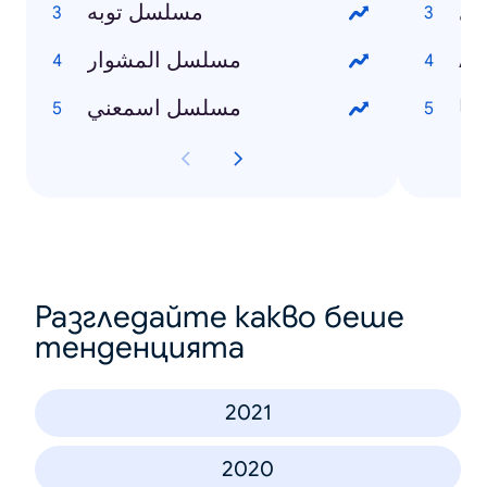
دي
مسلسل توبه
مسلسل المشوار
A
هيا
مسلسل اسمعني
Разгледайте какво беше
тенденцията
2021
2020