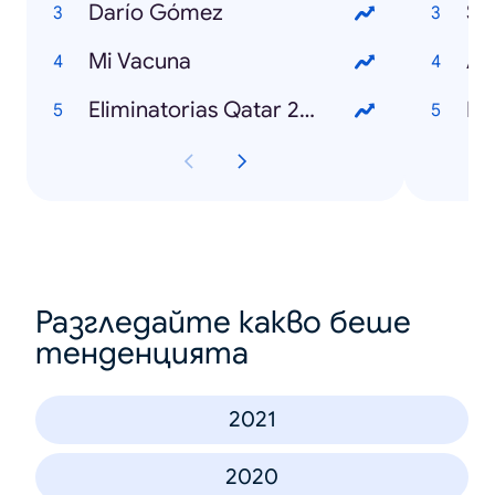
Darío Gómez
Sh
Mi Vacuna
Ar
Eliminatorias Qatar 2022
Fr
Разгледайте какво беше
тенденцията
2021
2020