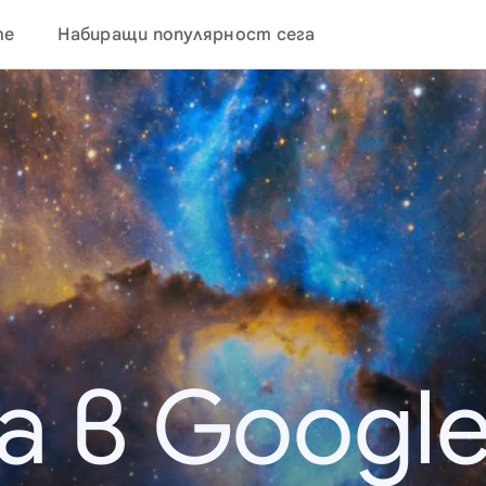
те
Набиращи популярност сега
а в Google