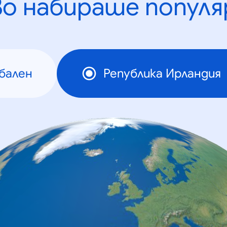
во набираше популя
бален
Република Ирландия