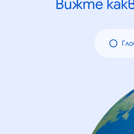
Вижте как
Гло