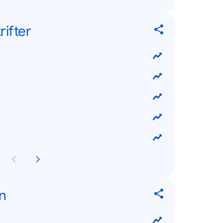
ifter
n