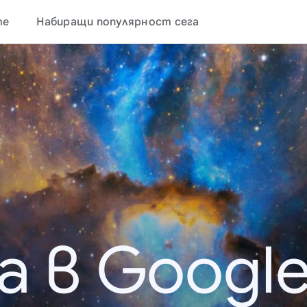
те
Набиращи популярност сега
а в Google