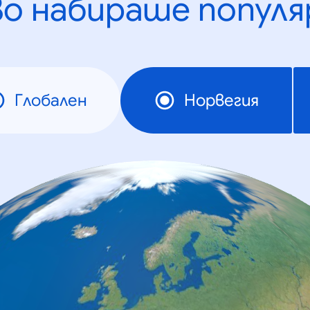
во набираше популя
Глобален
Норвегия