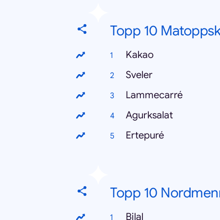
Topp 10 Matoppskr
Kakao
Sveler
Lammecarré
Agurksalat
Ertepuré
Topp 10 Nordmen
Bilal