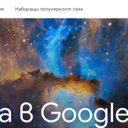
те
Набиращи популярност сега
а в Google