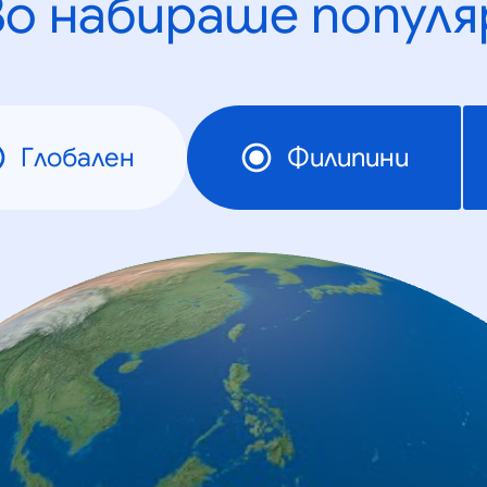
во набираше популя
Глобален
Филипини