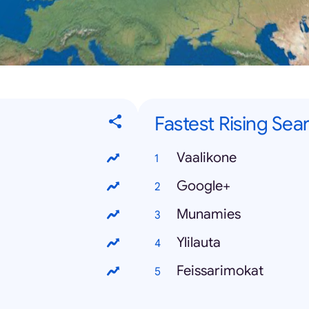
Fastest Rising Sea
Vaalikone
Google+
Munamies
Ylilauta
Feissarimokat