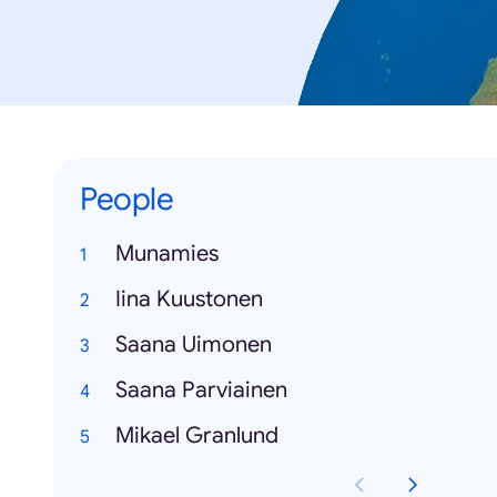
People
Munamies
Iina Kuustonen
Saana Uimonen
Saana Parviainen
Mikael Granlund