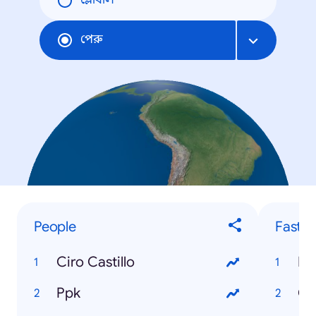
গ্লোবাল
পেরু
People
Fastes
Ciro Castillo
Fa
Ppk
Co