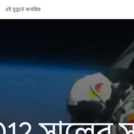
এই মুহূর্তে জনপ্রিয়
12 সালের সা