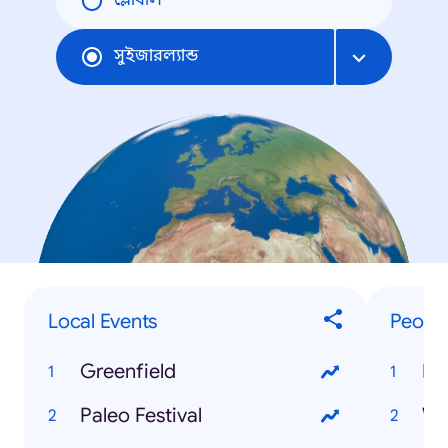
গ্লোবাল
সুইজারল্যান্ড
Local Events
Peopl
Greenfield
Fe
Paleo Festival
Wh