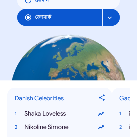
গ্লোবাল
ডেনমার্ক
Danish Celebrities
Gadge
Shaka Loveless
iP
Nikoline Simone
iP