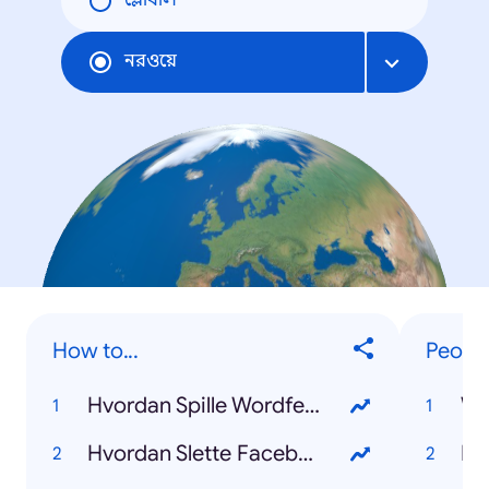
গ্লোবাল
নরওয়ে
How to...
Peopl
Hvordan Spille Wordfeud
Wh
Hvordan Slette Facebook
Ka