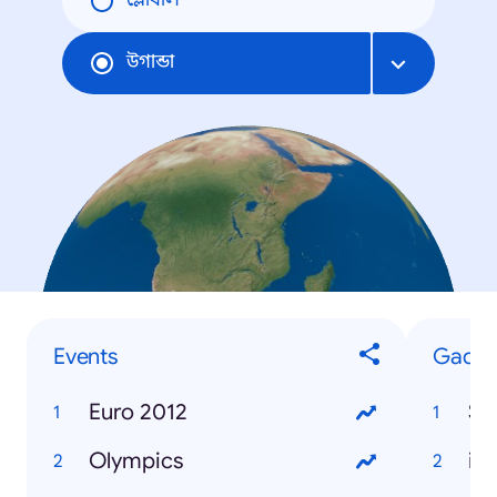
গ্লোবাল
উগান্ডা
Events
Gadge
Euro 2012
Sa
Olympics
iP