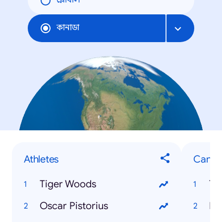
গ্লোবাল
কানাডা
Athletes
Canad
Tiger Woods
To
Oscar Pistorius
Mo