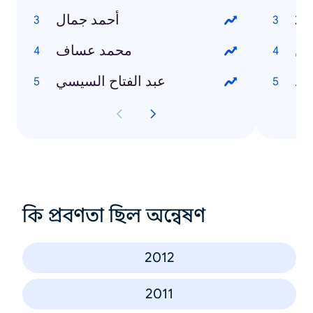
أحمد جمال
وين
محمد عساف
رد
عبد الفتاح السيسي
কি প্রবণতা ছিল অন্বেষণ
2012
2011