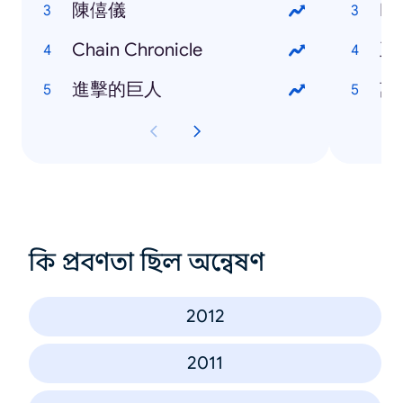
陳僖儀
Ed
Chain Chronicle
王
進擊的巨人
萬
কি প্রবণতা ছিল অন্বেষণ
2012
2011