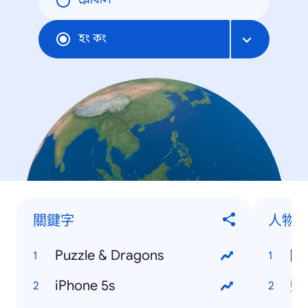
গ্লোবাল
হং কং
關鍵字
人物
Puzzle & Dragons
陳
iPhone 5s
藍