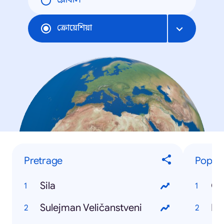
গ্লোবাল
ক্রোয়েশিয়া
Pretrage
Popul
Sila
Ga
Sulejman Veličanstveni
Ni