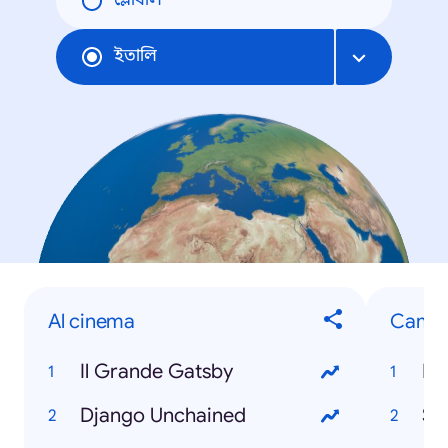
গ্লোবাল
ইতালি
Al cinema
Cambi
Il Grande Gatsby
Li
Django Unchained
Su