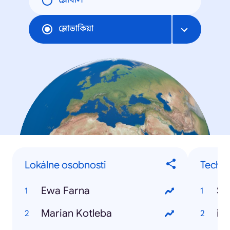
গ্লোবাল
স্লোভাকিয়া
Lokálne osobnosti
Techno
Ewa Farna
Sa
Marian Kotleba
iP