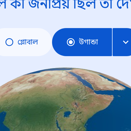
ে কী জনপ্রিয় ছিল তা দে
গ্লোবাল
উগান্ডা