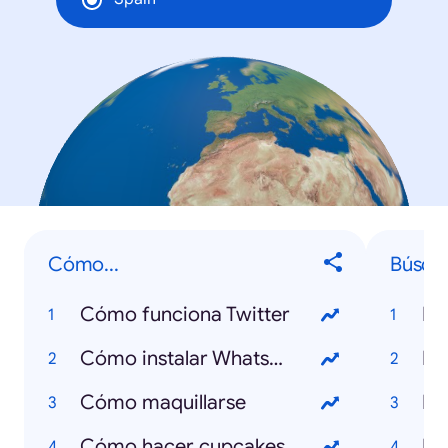
Cómo...
Búsqu
Cómo funciona Twitter
Po
Cómo instalar WhatsApp
Fl
Cómo maquillarse
Fo
Cómo hacer cupcakes
Pa