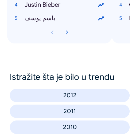
Justin Bieber
Ga
باسم يوسف
Di
Istražite šta je bilo u trendu
2012
2011
2010