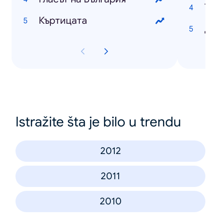
То
Къртицата
Ди
Istražite šta je bilo u trendu
2012
2011
2010