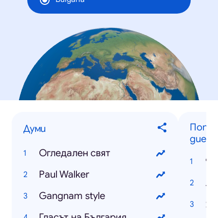
Попул
Думи
диет
Oгледален свят
90
Paul Walker
Лу
Gangnam style
Яп
Гласът на България