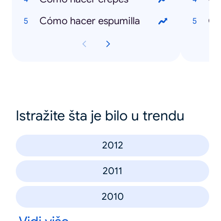
Cómo hacer espumilla
Qu
Istražite šta je bilo u trendu
2012
2011
2010