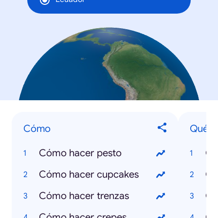
Cómo
Qué e
Cómo hacer pesto
Cómo hacer cupcakes
Qu
Cómo hacer trenzas
Qu
Cómo hacer crepes
Qu