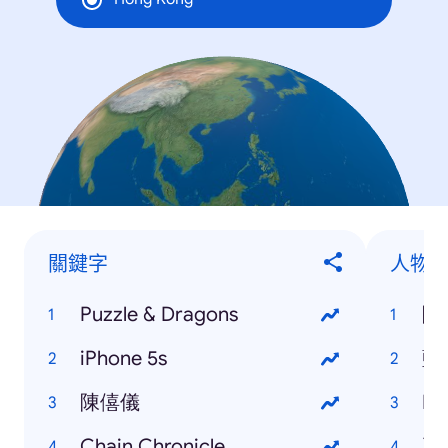
關鍵字
人物
Puzzle & Dragons
陳
iPhone 5s
藍
陳僖儀
Ed
Chain Chronicle
王