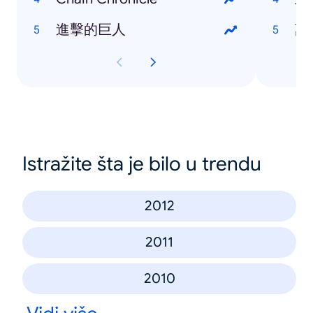
進擊的巨人
萬
Istražite šta je bilo u trendu
2012
2011
2010