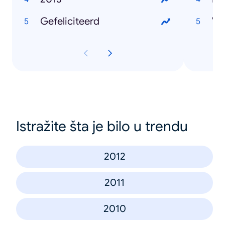
Gefeliciteerd
Va
Istražite šta je bilo u trendu
2012
2011
2010