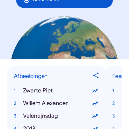
Afbeeldingen
Feest
Zwarte Piet
Ko
Willem Alexander
Ca
Valentijnsdag
Pa
2013
He