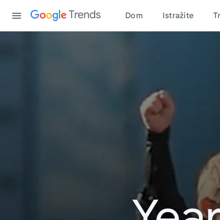
Content
Trends
Dom
Istražite
T
Year