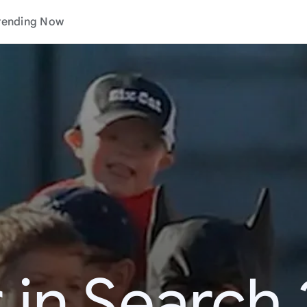
rending Now
 in Search