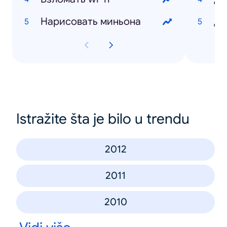
Нарисовать миньона
Ди
Istražite šta je bilo u trendu
2012
2011
2010