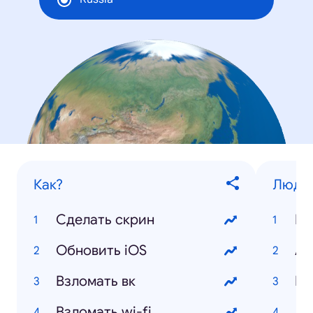
Как?
Люди
Сделать скрин
По
Обновить iOS
Ан
Взломать вк
Бе
Взломать wi-fi
Де