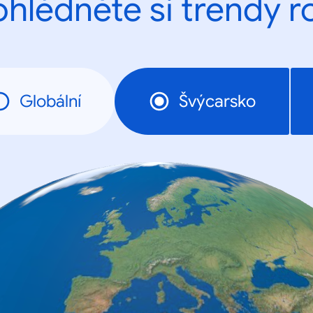
ohlédněte si trendy r
Globální
Švýcarsko