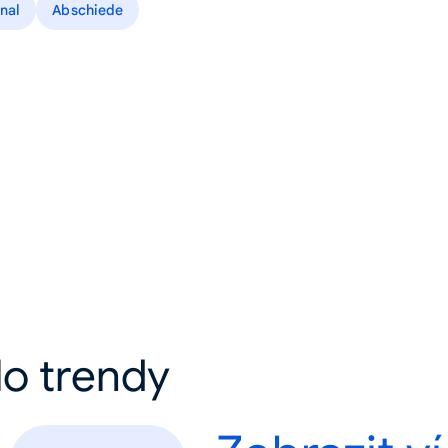
onal
Abschiede
lo trendy