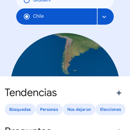
Globální
Chile
Tendencias
Búsquedas
Personas
Nos dejaron
Elecciones