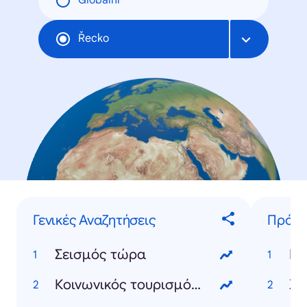
Globální
Řecko
Γενικές Αναζητήσεις
Πρόσ
Σεισμός τώρα
Κλ
Κοινωνικός τουρισμός 2025
Χρ