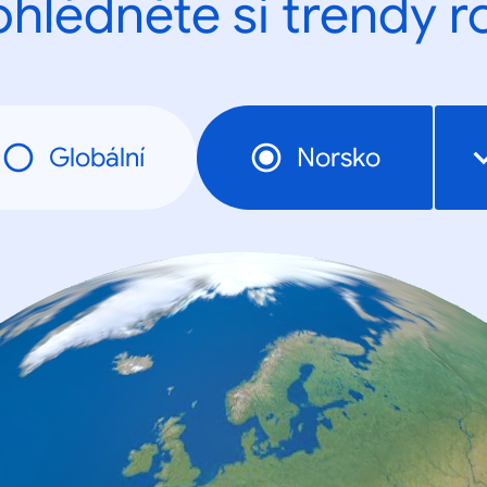
ohlédněte si trendy r
Globální
Norsko