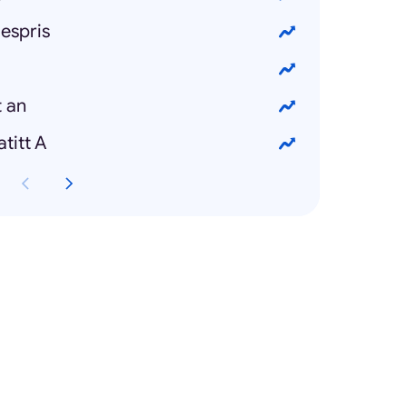
gespris
t an
titt A