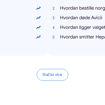
Hvordan bestille nor
Hvordan døde Avicii
Hvordan ligger valge
Hvordan smitter Hepa
Načíst více