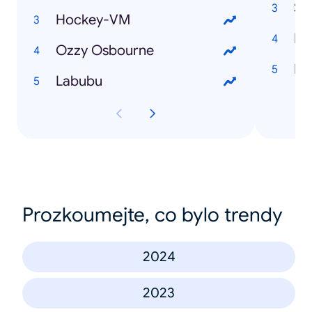
Sv
Hockey-VM
Ir
Ozzy Osbourne
Lis
Labubu
Prozkoumejte, co bylo trendy
2024
2023