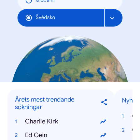
Globální
Švédsko
Årets mest trendande
Nyhete
sökningar
Ch
Charlie Kirk
Ör
Ed Gein