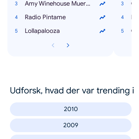
Amy Winehouse Muerta
Radio Pintame
Fi
Lollapalooza
Udforsk, hvad der var trending i
2010
2009