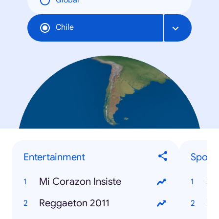
Global
Chile
Entertainment
Sports
Mi Corazon Insiste
Se
Reggaeton 2011