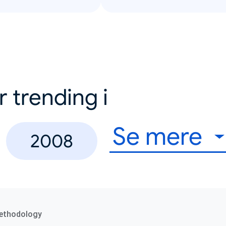
r trending i
Se mere
2008
ethodology