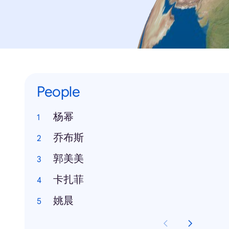
People
杨幂
乔布斯
郭美美
卡扎菲
姚晨