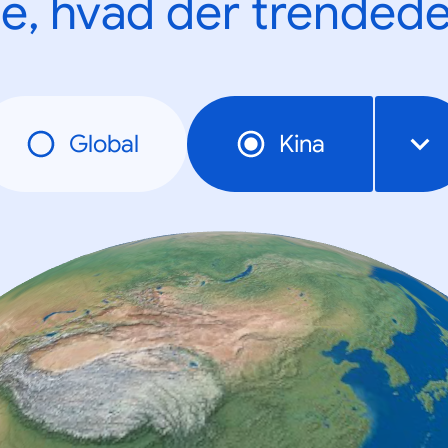
e, hvad der trendede
Global
Kina