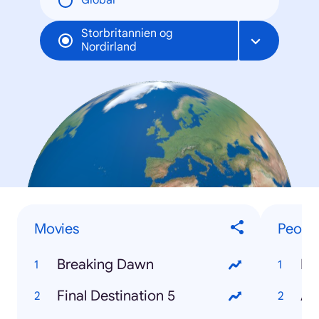
Global
Storbritannien og
Nordirland
Movies
Peopl
Breaking Dawn
Ry
Final Destination 5
Ad