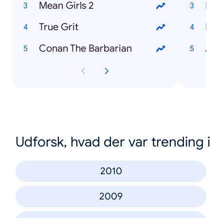
Mean Girls 2
Re
True Grit
Ed
Conan The Barbarian
Am
Udforsk, hvad der var trending i
2010
2009