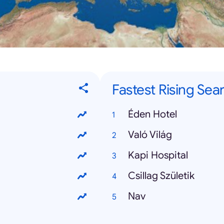
Fastest Rising Sea
Éden Hotel
Való Világ
Kapi Hospital
Csillag Születik
Nav