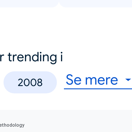
r trending i
Se mere
2008
ethodology