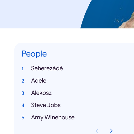
People
Seherezádé
Adele
Alekosz
Steve Jobs
Amy Winehouse