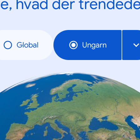
e, hvad der trendede
Global
Ungarn