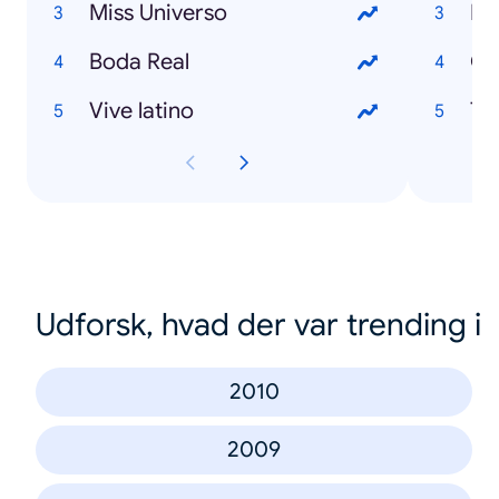
Miss Universo
Pe
Boda Real
Co
Vive latino
Tr
Udforsk, hvad der var trending i
2010
2009