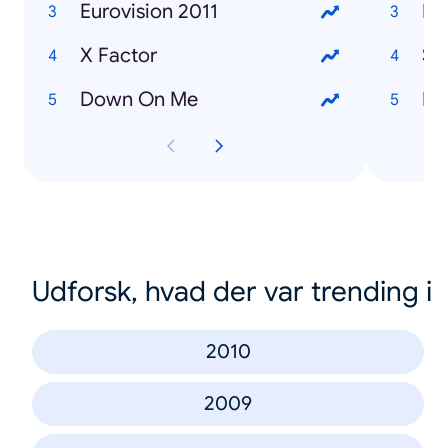
Eurovision 2011
Da
X Factor
Se
Down On Me
Fl
Udforsk, hvad der var trending i
2010
2009