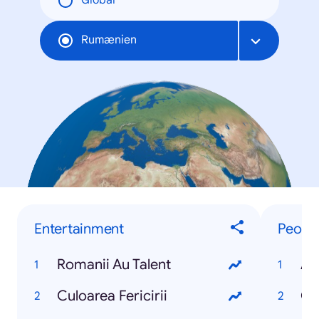
Global
Rumænien
Entertainment
Peopl
Romanii Au Talent
Am
Culoarea Fericirii
Oa