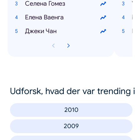
Cелена Гомез
Vk
Eлена Bаенга
iP
Джеки Чан
Bi
Udforsk, hvad der var trending i
2010
2009