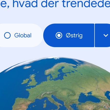
e, hvad der trendede
Global
Østrig