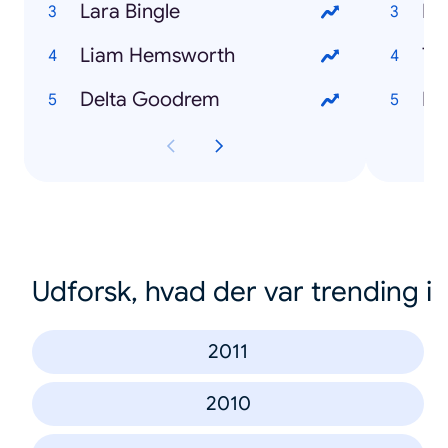
Lara Bingle
Fe
Liam Hemsworth
Tr
Delta Goodrem
Me
Udforsk, hvad der var trending i
2011
2010