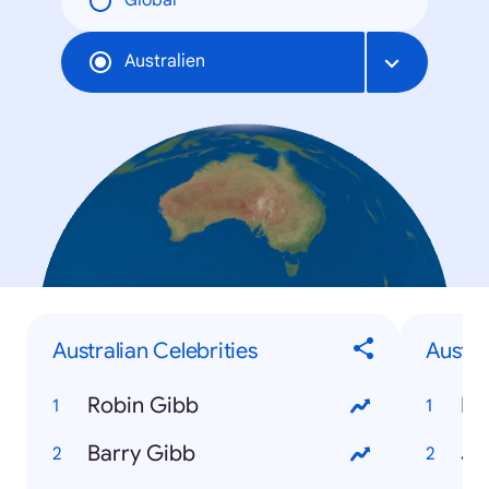
Global
Australien
Australian Celebrities
Austr
Robin Gibb
Hu
Barry Gibb
Ju