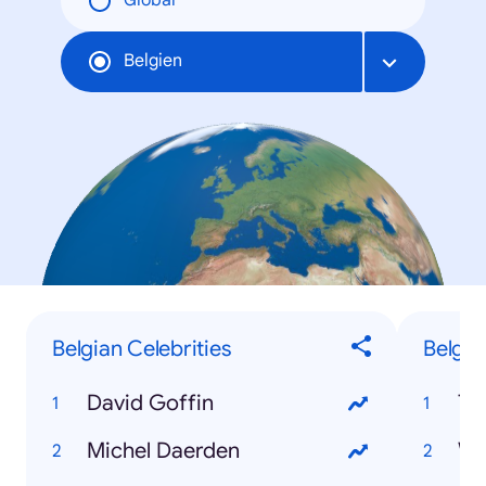
Global
Belgien
Belgian Celebrities
Belgia
David Goffin
To
Michel Daerden
We