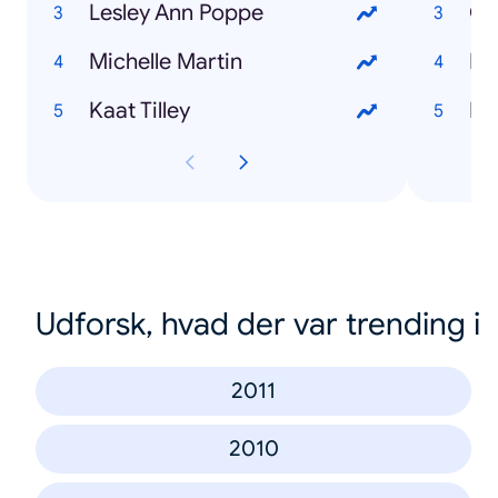
Lesley Ann Poppe
Ge
Michelle Martin
Li
Kaat Tilley
Fr
Udforsk, hvad der var trending i
2011
2010