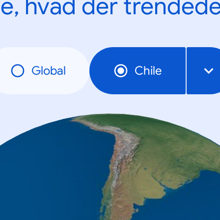
e, hvad der trendede
Global
Chile