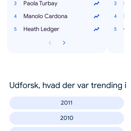
Paola Turbay
Fe
Manolo Cardona
Lu
Heath Ledger
Gu
Udforsk, hvad der var trending i
2011
2010