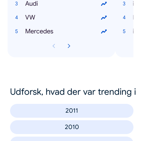
Audi
iP
VW
No
Mercedes
iP
Udforsk, hvad der var trending i
2011
2010