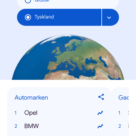
Global
Tyskland
Automarken
Gadge
Opel
Sa
BMW
iP