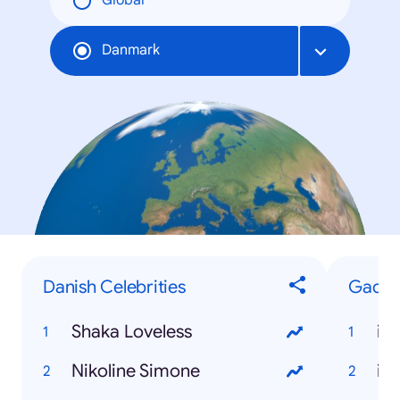
Global
Danmark
Danish Celebrities
Gadge
Shaka Loveless
iP
Nikoline Simone
iP