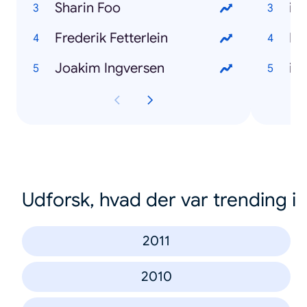
Sharin Foo
iP
Frederik Fetterlein
Ne
Joakim Ingversen
iP
Udforsk, hvad der var trending i
2011
2010