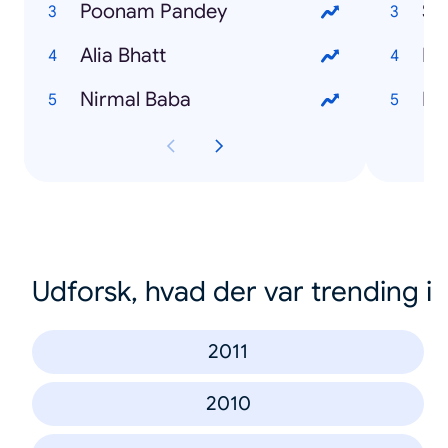
Poonam Pandey
Su
Alia Bhatt
Ek
Nirmal Baba
Ro
Udforsk, hvad der var trending i
2011
2010