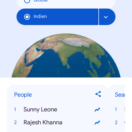
Global
Indien
People
Searc
Sunny Leone
IB
Rajesh Khanna
Ga