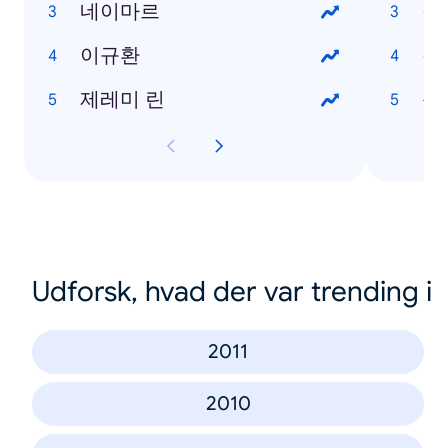
네이마르
갤
이규환
갤럭
제레미 린
옵
Udforsk, hvad der var trending i
2011
2010