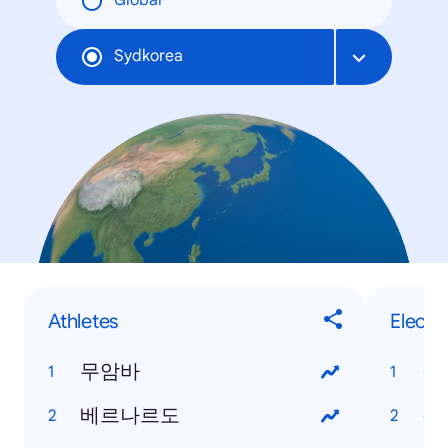
Global
Sydkorea
Athletes
Electr
무암바
갤
베르나르도
갤