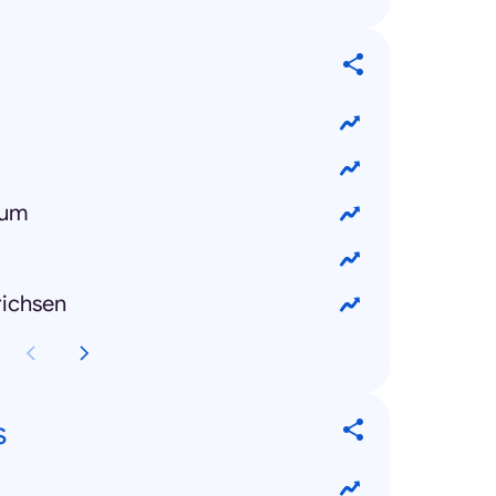
dum
ichsen
s