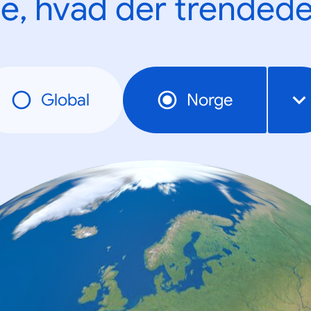
e, hvad der trendede
Global
Norge